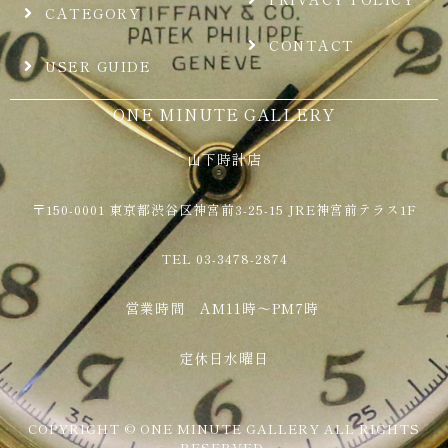
CATEGORY
CONTACT
USER GUIDE
ONE MINUTE GALLERY
山下時計店
〒150-0001 東京都渋谷区神宮前3-25-15 JRE神宮前テラス1F
TEL 03-3478-2874
営業時間 AM11時～PM7時
定休日水曜日
COPYRIGHT © ONE MINUTE GALLERY ALL RIGHTS
RESERVED.