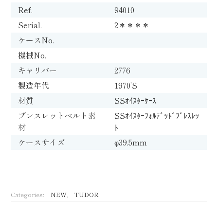
Ref.
94010
Serial.
2＊＊＊＊
ケースNo.
機械No.
キャリバー
2776
製造年代
1970’S
材質
SSｵｲｽﾀｰｹｰｽ
ブレスレットベルト素
SSｵｲｽﾀｰﾌｫﾙﾃﾞｯﾄﾞﾌﾞﾚｽﾚｯ
材
ﾄ
ケースサイズ
φ39.5mm
Categories:
NEW
,
TUDOR