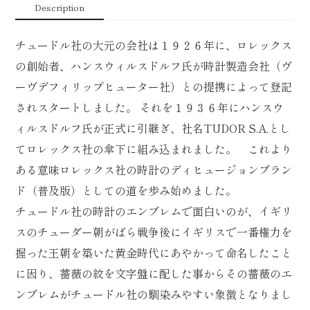
Description
チュードル社の大元の会社は１９２６年に、ロレックス
の創始者、ハンスウィルスドルフ氏が時計製造会社（ヴ
ーヴデフィリップヒューター社）との提携によって登記
されスタートしました。 それを１９３６年にハンスウ
ィルスドルフ氏が正式に引継ぎ、社名TUDOR S.A.とし
てロレックス社の傘下に組み込まれました。 これより
ある意味ロレックス社の時計のディヒュージョンブラン
ド（普及版）としての道を歩み始めました。
チュードル社の時計のエンブレムで面白いのが、イギリ
スのチューダー朝がばら戦争後にイギリスで一番権力を
握った王朝を築いた黄金時代にあやかって命名したこと
に因り、薔薇の紋を文字盤に配した事からその薔薇のエ
ンブレムがチュードル社の馴染みやすい象徴となりまし