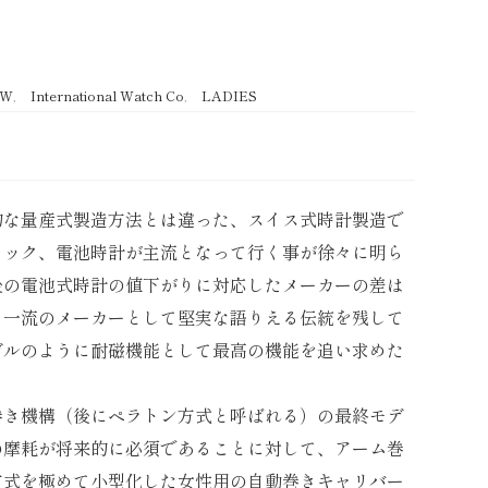
EW
,
International Watch Co
,
LADIES
的な量産式製造方法とは違った、スイス式時計製造で
ョック、電池時計が主流となって行く事が徐々に明ら
後の電池式時計の値下がりに対応したメーカーの差は
日一流のメーカーとして堅実な語りえる伝統を残して
デルのように耐磁機能として最高の機能を追い求めた
巻き機構（後にペラトン方式と呼ばれる）の最終モデ
の摩耗が将来的に必須であることに対して、アーム巻
方式を極めて小型化した女性用の自動巻きキャリバー