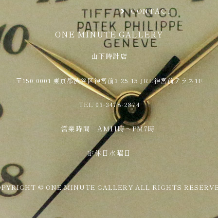
CONTACT
ONE MINUTE GALLERY
山下時計店
〒150-0001 東京都渋谷区神宮前3-25-15 JRE神宮前テラス1F
TEL 03-3478-2874
営業時間 AM11時～PM7時
定休日水曜日
OPYRIGHT © ONE MINUTE GALLERY ALL RIGHTS RESERVE