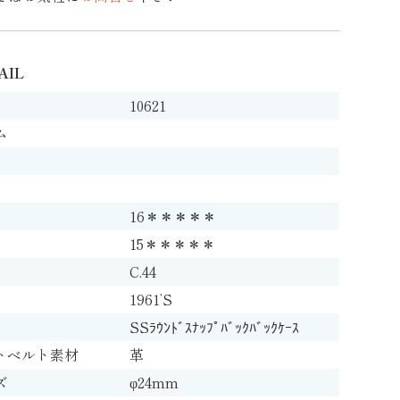
AIL
10621
ム
16＊＊＊＊＊
15＊＊＊＊＊
C.44
1961’S
SSﾗｳﾝﾄﾞｽﾅｯﾌﾟﾊﾞｯｸﾊﾞｯｸｹｰｽ
トベルト素材
革
ズ
φ24mm