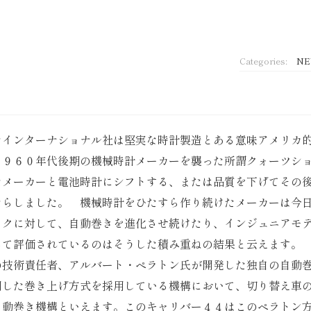
Categories:
N
たインターナショナル社は堅実な時計製造とある意味アメリカ
１９６０年代後期の機械時計メーカーを襲った所謂クォーツシ
たメーカーと電池時計にシフトする、または品質を下げてその
たらしました。 機械時計をひたすら作り続けたメーカーは今
ックに対して、自動巻きを進化させ続けたり、インジュニアモ
して評価されているのはそうした積み重ねの結果と云えます。
の技術責任者、アルバート・ペラトン氏が開発した独自の自動
用した巻き上げ方式を採用している機構において、切り替え車
自動巻き機構といえます。このキャリバー４４はこのペラトン