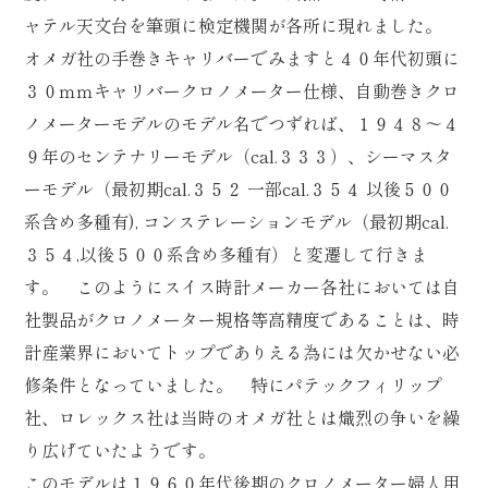
ャテル天文台を筆頭に検定機関が各所に現れました。
オメガ社の手巻きキャリバーでみますと４０年代初頭に
３０ｍｍキャリバークロノメーター仕様、自動巻きクロ
ノメーターモデルのモデル名でつずれば、１９４８～４
９年のセンテナリーモデル（cal.３３３）、シーマスタ
ーモデル（最初期cal.３５２ 一部cal.３５４ 以後５００
系含め多種有), コンステレーションモデル（最初期cal.
３５４,以後５００系含め多種有）と変遷して行きま
す。 このようにスイス時計メーカー各社においては自
社製品がクロノメーター規格等高精度であることは、時
計産業界においてトップでありえる為には欠かせない必
修条件となっていました。 特にパテックフィリップ
社、ロレックス社は当時のオメガ社とは熾烈の争いを繰
り広げていたようです。
このモデルは１９６０年代後期のクロノメーター婦人用