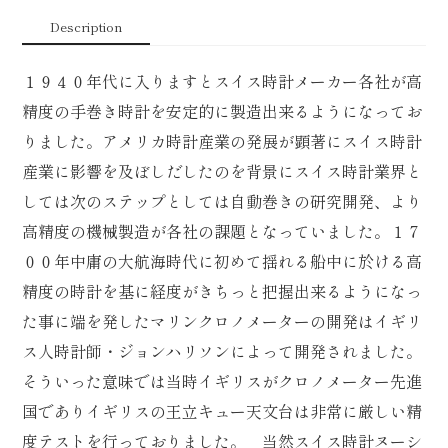
Description
１９４０年代に入りますとスイス時計メーカー各社が高
精度の手巻き時計を安定的に製造出来るようになってお
りました。アメリカ時計産業の発展が顕著にスイス時計
産業に影響を及ぼしだしたのを背景にスイス時計業界と
しては次のステップとしては自動巻きの研究開発、より
高精度の機械製造が各社の課題となっていました。１７
００年中庸の大航海時代に初めて揺れる船中に於ける高
精度の時計を基に経度がきちっと把握出来るようになっ
た事に端を発したマリンクロノメーターの開発はイギリ
ス人時計師・ジョンハリソンによって開発されました。
そういった意味では当時イギリスがクロノメーター先進
国でありイギリスの王立キュー天文台は非常に厳しい精
度テストを行っておりました。 当然スイス時計ヌーシ