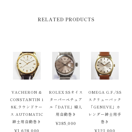
RELATED PRODUCTS
VACHERON &
ROLEX SSオイス
OMEGA G.F./SS
CONSTANTIN 1
ターパーペチュア
スクリューバック
8K.ラウンドケー
ル「DATE」婦人
「GENEVE」カ
ス AUTOMATIC
用自動巻き
レンダー紳士用手
紳士用自動巻き
巻き
¥
385,000
¥
1,628,000
¥
121,000