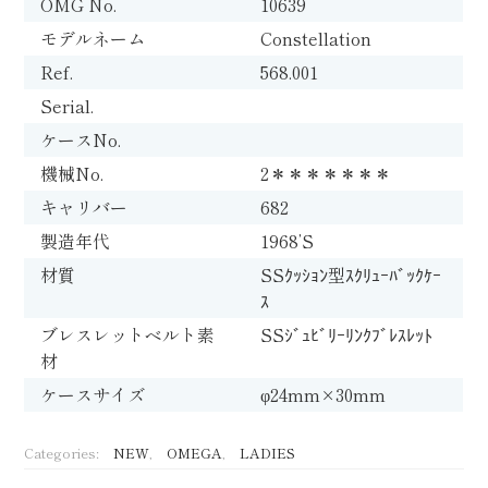
OMG No.
10639
モデルネーム
Constellation
Ref.
568.001
Serial.
ケースNo.
機械No.
2＊＊＊＊＊＊＊
キャリバー
682
製造年代
1968’S
材質
SSｸｯｼｮﾝ型ｽｸﾘｭｰﾊﾞｯｸｹｰ
ｽ
ブレスレットベルト素
SSｼﾞｭﾋﾞﾘｰﾘﾝｸﾌﾞﾚｽﾚｯﾄ
材
ケースサイズ
φ24mm×30mm
Categories:
NEW
,
OMEGA
,
LADIES