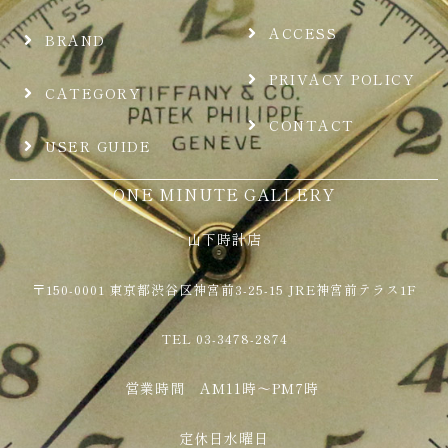
ACCESS
BRAND
PRIVACY POLICY
CATEGORY
CONTACT
USER GUIDE
ONE MINUTE GALLERY
山下時計店
〒150-0001 東京都渋谷区神宮前3-25-15 JRE神宮前テラス1F
TEL 03-3478-2874
営業時間 AM11時～PM7時
定休日水曜日