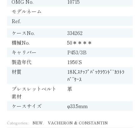
OMG No.
10715
モデルネーム
Ref.
ケースNo.
334262
機械No.
50＊＊＊＊
キャリバー
P453/3B
製造年代
1950’S
材質
18K.ｽﾅｯﾌﾟﾊﾞｯｸﾗｳﾝﾄﾞ“ｶﾗﾄﾗ
ﾊﾞ”ｹｰｽ
ブレスレットベルト
革
素材
ケースサイズ
φ33.5mm
Categories:
NEW
,
VACHERON ＆ CONSTANTIN