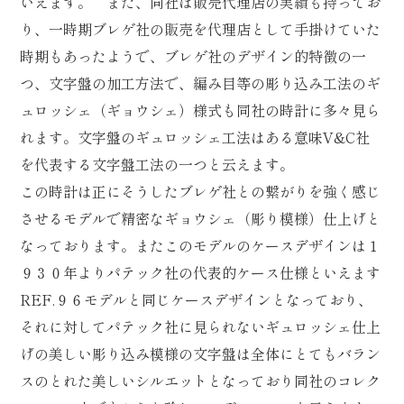
いえます。 また、同社は販売代理店の実績も持ってお
り、一時期ブレゲ社の販売を代理店として手掛けていた
時期もあったようで、ブレゲ社のデザイン的特徴の一
つ、文字盤の加工方法で、編み目等の彫り込み工法のギ
ュロッシェ（ギョウシェ）様式も同社の時計に多々見ら
れます。文字盤のギュロッシェ工法はある意味V&C社
を代表する文字盤工法の一つと云えます。
この時計は正にそうしたブレゲ社との繋がりを強く感じ
させるモデルで精密なギョウシェ（彫り模様）仕上げと
なっております。またこのモデルのケースデザインは１
９３０年よりパテック社の代表的ケース仕様といえます
REF.９６モデルと同じケースデザインとなっており、
それに対してパテック社に見られないギュロッシェ仕上
げの美しい彫り込み模様の文字盤は全体にとてもバラン
スのとれた美しいシルエットとなっており同社のコレク