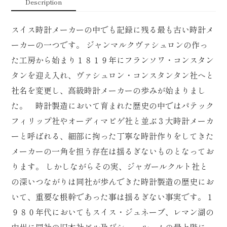
Description
スイス時計メーカーの中でも記録に残る最も古い時計メ
ーカーの一つです。 ジャンマルクヴァシュロンの作っ
た工房から始まり１８１９年にフランソワ・コンスタン
タンを迎え入れ、ヴァシュロン・コンスタンタン社へと
社名を変更し、高級時計メーカーの歩みが始まりまし
た。 時計製造において育まれた歴史の中ではパテック
フィリップ社やオーディマピゲ社と並ぶ３大時計メーカ
ーと呼ばれる、細部に拘った丁寧な時計作りをしてきた
メーカーの一角を担う存在は揺るぎないものとなってお
ります。 しかしながらその実、ジャガールクルト社と
の深いつながりは同社が歩んできた時計製造の歴史にお
いて、重要な根幹であった事は揺るぎない事実です。１
９８０年代においてもスイス・ジュネーブ、レマン湖の
中州に同社の旧本社ビル及びシュールームの最上階に