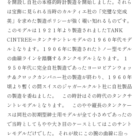
を開設し自社の本格的時計製造を開始しました。それら
は宝飾に見られる当時のカルティエ社の「完璧な完成
美」を求めた製造ポリシーが強く覗い知れるものです。
このモデルは１９２１年より製造されましたTANK
CINTREE＝タンクサントレモデルの１９６０年代モデ
ルとなります。１９０６年に製造されたトノー型モデル
の曲線ラインを踏襲するタンクモデルとなります。 １
９５０年代に完全自社製造であったヨーロピアンウォッ
チ＆クロックカンパニー社の製造が終わり、１９６０年
頃より暫くの間スイスのジャガールクルト社に自社製品
の製造を委ねました。 この時計はその時代のタンクサ
ントレモデルとなります。 このやや縦長のタンクケー
スは同社の初期型紳士用モデルが全て小さめであったの
で当時としてもやや大き目のケースとしてはこのサント
レモデルだけでした。 それが故にこの腕の曲線に沿っ