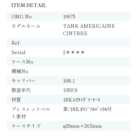
ITEM DETAIL
OMG No.
10675
モデルネーム
TANK AMERICAINE
CINTREE
Ref.
Serial.
2＊＊＊＊
ケースNo.
機械No.
キャリバー
168-1
製造年代
1950’S
材質
18K.ﾚｸﾀﾝｸﾞﾗｰｹｰｽ
ブレスレットベル
革/18K.ｵﾘｼﾞﾅﾙﾊﾞｯｸﾙ付
ト素材
ケースサイズ
φ20mm×36.5mm