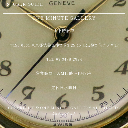
USER GUIDE
ONE MINUTE GALLERY
山下時計店
〒150-0001 東京都渋谷区神宮前3-25-15 JRE神宮前テラス1F
TEL 03-3478-2874
営業時間 AM11時～PM7時
定休日水曜日
COPYRIGHT © ONE MINUTE GALLERY ALL RIGHTS
RESERVED.