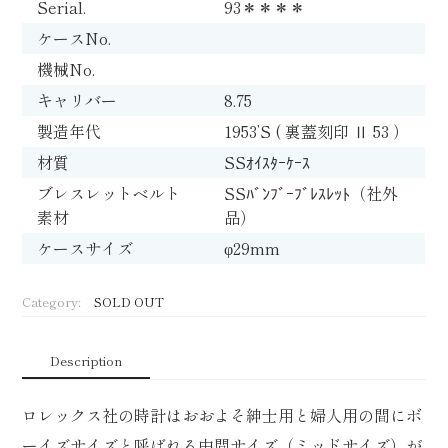
Serial.
93＊＊＊＊
ケースNo.
機械No.
キャリバー
8.75
製造年代
1953’S ( 裏蓋刻印 Ⅱ 53 ）
材質
SSｵｲｽﾀｰｹｰｽ
ブレスレットベルト
SSﾊﾞﾝﾌﾞｰﾌﾞﾚｽﾚｯﾄ（社外
素材
品）
ケースサイズ
φ29mm
Category:
SOLD OUT
Description
ロレックス社の時計はおおよそ紳士用と婦人用の間にボ
ーイズサイズと呼ばれる中間サイズ（ミッドサイズ）が