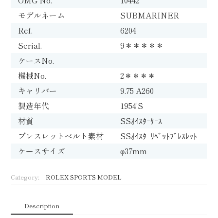
モデルネーム
SUBMARINER
Ref.
6204
Serial.
9＊＊＊＊＊
ケースNo.
機械No.
2＊＊＊＊
キャリバー
9.75 A260
製造年代
1954’S
材質
SSｵｲｽﾀｰｹｰｽ
ブレスレットベルト素材
SSｵｲｽﾀｰﾘﾍﾞｯﾄﾌﾞﾚｽﾚｯﾄ
ケースサイズ
φ37mm
Category:
ROLEX SPORTS MODEL
Description