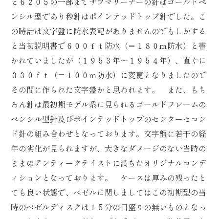
と６２０５の一部までサブマリーナーの針はゴールドペ
ンシル型であり秒針はポインテッドトップ針でした。こ
の時計は文字盤に防水表記がありませんのでもしかする
と当初説明書で６００ｆｔ防水（＝１８０ｍ防水）と書
かれていましたが（１９５３年～１９５４年）、直ぐに
３３０ｆｔ（＝１００ｍ防水）に変更となりましたので
その間に作られた文字盤かと思われます。 また、もち
ろん針は最初期モデル系に見られるゴールドフレームの
ペンシル型針及びポインテッドトップのセンターセコン
ド針の組み合わせとなっております。文字盤に若干の経
年の劣化が見られますが、大きなダメージのない当時の
ままのアンティークテイストに満ちたオリジナルコンデ
ィションとなっております。 ケースは厚みの残ったと
ても良い状態で、ベゼルに関しましてはこの初期型の当
時のベゼルディスクは１５分の目盛りの無いものとなっ