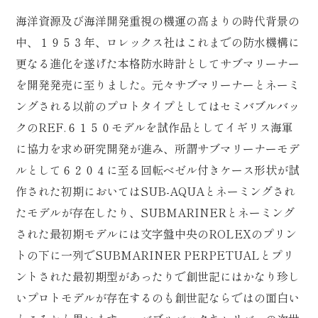
海洋資源及び海洋開発重視の機運の高まりの時代背景の
中、１９５３年、ロレックス社はこれまでの防水機構に
更なる進化を遂げた本格防水時計としてサブマリーナー
を開発発売に至りました。元々サブマリーナーとネーミ
ングされる以前のプロトタイプとしてはセミバブルバッ
クのREF.６１５０モデルを試作品としてイギリス海軍
に協力を求め研究開発が進み、所謂サブマリーナーモデ
ルとして６２０４に至る回転ベゼル付きケース形状が試
作された初期においてはSUB-AQUAとネーミングされ
たモデルが存在したり、SUBMARINERとネーミング
された最初期モデルには文字盤中央のROLEXのプリン
トの下に一列でSUBMARINER PERPETUALとプリ
ントされた最初期型があったりで創世記にはかなり珍し
いプロトモデルが存在するのも創世記ならではの面白い