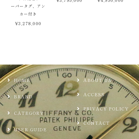
¥
3,795,000
¥
4,950,000
ーパータグ、アン
カー付き
¥
3,278,000
HOME
ABOUT US
ACCESS
BRAND
PRIVACY POLICY
CATEGORY
CONTACT
USER GUIDE